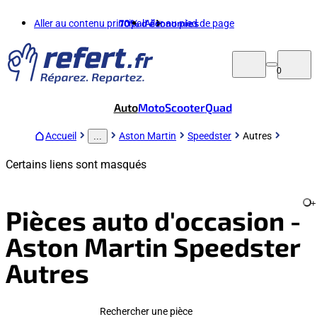
Aller au contenu principal
70%
d'économies
Aller au pied de page
0
Auto
Moto
Scooter
Quad
Accueil
Aston Martin
Speedster
Autres
...
Certains liens sont masqués
+
Pièces auto d'occasion -
Aston Martin Speedster
Autres
Rechercher une pièce