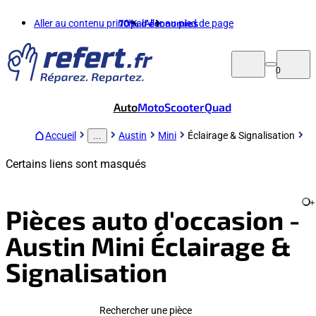
Aller au contenu principal
70%
d'économies
Aller au pied de page
0
Auto
Moto
Scooter
Quad
Accueil
Austin
Mini
Éclairage & Signalisation
...
Certains liens sont masqués
+
Pièces auto d'occasion -
Austin Mini Éclairage &
Signalisation
Rechercher une pièce