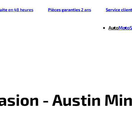
tuite
en 48 heures
Pièces garanties
2 ans
Service clien
Auto
Moto
asion - Austin Min