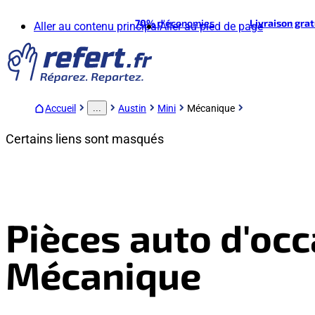
70%
d'économies
Livraison gra
Aller au contenu principal
Aller au pied de page
Accueil
Austin
Mini
Mécanique
...
Certains liens sont masqués
Pièces auto d'occ
Mécanique