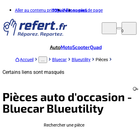
Aller au contenu principal
70%
d'économies
Aller au pied de page
0
Auto
Moto
Scooter
Quad
Accueil
Bluecar
Blueutility
Pièces
...
Certains liens sont masqués
+
Pièces auto d'occasion -
Bluecar Blueutility
Rechercher une pièce