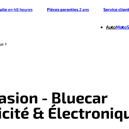
tuite
en 48 heures
Pièces garanties
2 ans
Service clien
Auto
Moto
que
asion - Bluecar
ricité & Électroniq