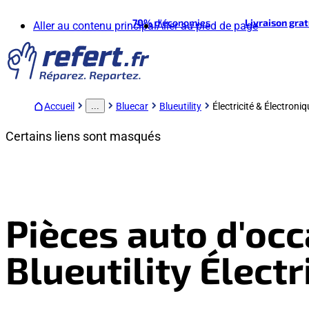
70%
d'économies
Livraison gra
Aller au contenu principal
Aller au pied de page
Accueil
Bluecar
Blueutility
Électricité & Électroni
...
Certains liens sont masqués
Pièces auto d'occ
Blueutility Élect