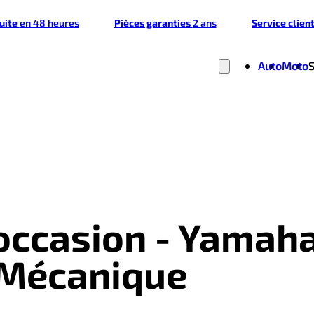
tuite
en 48 heures
Pièces garanties
2 ans
Service clien
Auto
Moto
'occasion - Yamah
y Mécanique