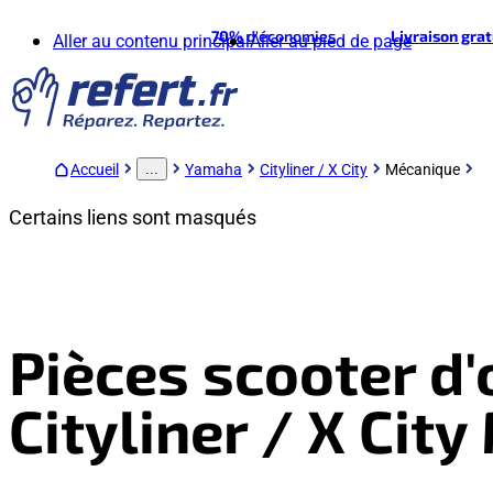
70%
d'économies
Livraison gra
Aller au contenu principal
Aller au pied de page
Accueil
Yamaha
Cityliner / X City
Mécanique
...
Certains liens sont masqués
Pièces scooter d
Cityliner / X Cit