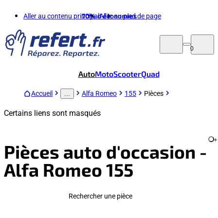
Aller au contenu principal
70%
d'économies
Aller au pied de page
0
Auto
Moto
Scooter
Quad
Accueil
Alfa Romeo
155
Pièces
...
Certains liens sont masqués
+
Pièces auto d'occasion -
Alfa Romeo 155
Rechercher une pièce