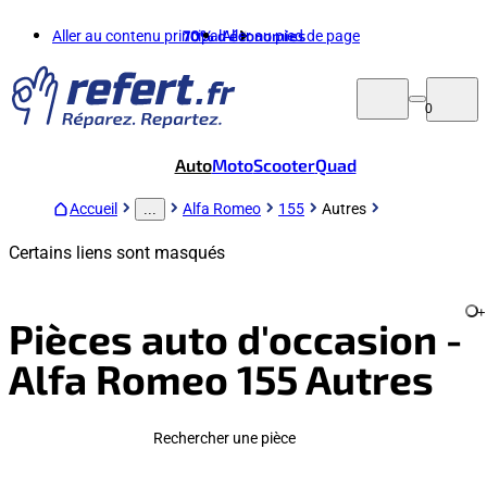
Aller au contenu principal
70%
d'économies
Aller au pied de page
0
Auto
Moto
Scooter
Quad
Accueil
Alfa Romeo
155
Autres
...
Certains liens sont masqués
+
Pièces auto d'occasion -
Alfa Romeo 155 Autres
Rechercher une pièce