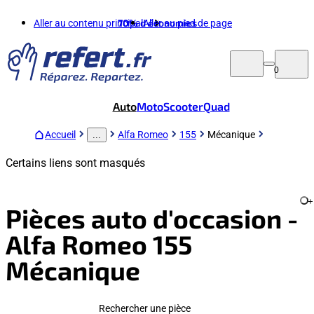
Aller au contenu principal
70%
d'économies
Aller au pied de page
0
Auto
Moto
Scooter
Quad
Accueil
Alfa Romeo
155
Mécanique
...
Certains liens sont masqués
+
Pièces auto d'occasion -
Alfa Romeo 155
Mécanique
Rechercher une pièce