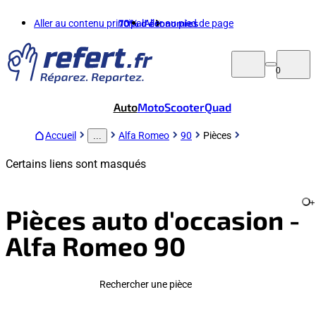
Aller au contenu principal
70%
d'économies
Aller au pied de page
0
Auto
Moto
Scooter
Quad
Accueil
Alfa Romeo
90
Pièces
...
Certains liens sont masqués
+
Pièces auto d'occasion -
Alfa Romeo 90
Rechercher une pièce