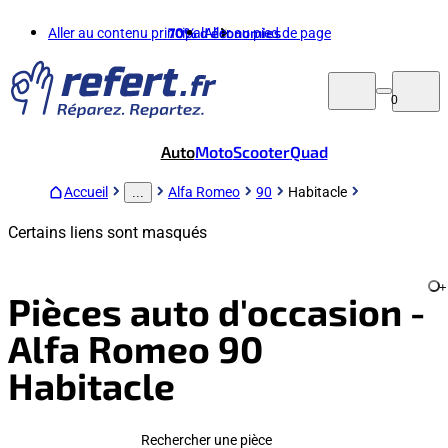
Aller au contenu principal
70%
d'économies
Aller au pied de page
0
Auto
Moto
Scooter
Quad
Accueil
Alfa Romeo
90
Habitacle
...
Certains liens sont masqués
+
Pièces auto d'occasion -
Alfa Romeo 90
Habitacle
Rechercher une pièce