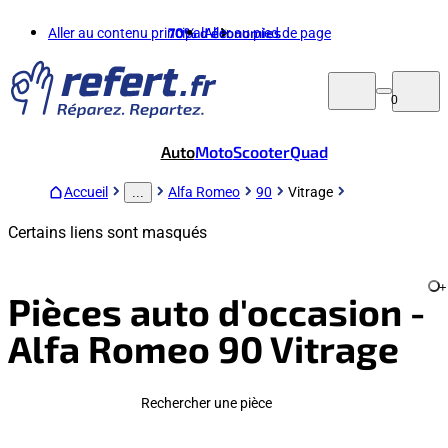
Aller au contenu principal
70%
d'économies
Aller au pied de page
0
Auto
Moto
Scooter
Quad
Accueil
Alfa Romeo
90
Vitrage
...
Certains liens sont masqués
+
Pièces auto d'occasion -
Alfa Romeo 90 Vitrage
Rechercher une pièce