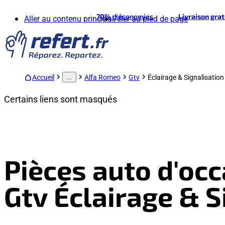
70%
d'économies
Livraison gra
Aller au contenu principal
Aller au pied de page
Accueil
Alfa Romeo
Gtv
Éclairage & Signalisation
...
Certains liens sont masqués
Pièces auto d'oc
Gtv Éclairage & S