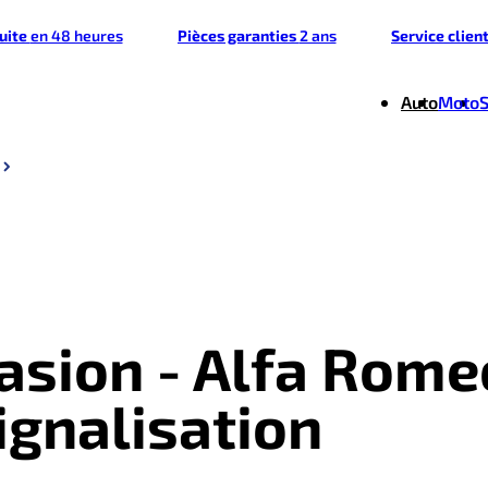
tuite
en 48 heures
Pièces garanties
2 ans
Service clien
Auto
Moto
casion - Alfa Rome
ignalisation