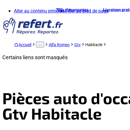
70%
d'économies
Livraison gra
Aller au contenu principal
Aller au pied de page
Accueil
Alfa Romeo
Gtv
Habitacle
...
Certains liens sont masqués
Pièces auto d'oc
Gtv Habitacle