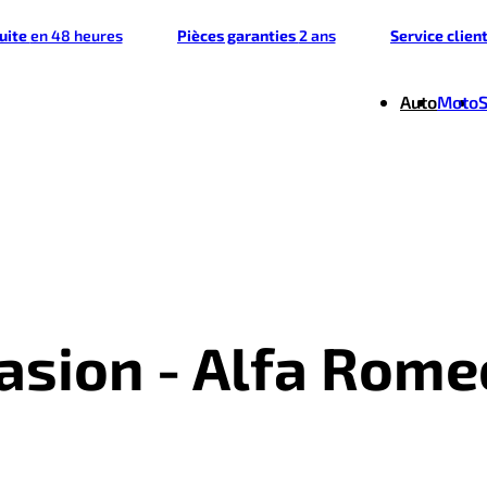
tuite
en 48 heures
Pièces garanties
2 ans
Service clien
Auto
Moto
casion - Alfa Rome