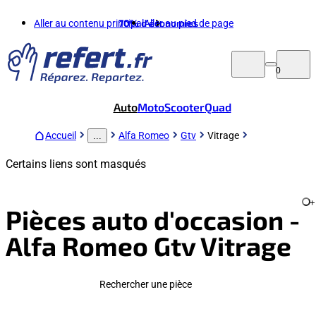
Aller au contenu principal
70%
d'économies
Aller au pied de page
0
Auto
Moto
Scooter
Quad
Accueil
Alfa Romeo
Gtv
Vitrage
...
Certains liens sont masqués
+
Pièces auto d'occasion -
Alfa Romeo Gtv Vitrage
Rechercher une pièce