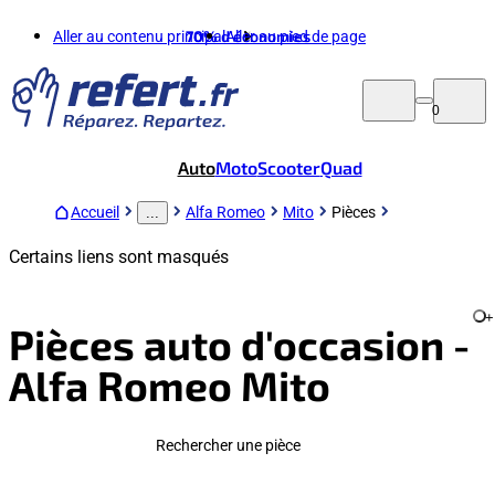
Aller au contenu principal
70%
d'économies
Aller au pied de page
0
Auto
Moto
Scooter
Quad
Accueil
Alfa Romeo
Mito
Pièces
...
Certains liens sont masqués
+
Pièces auto d'occasion -
Alfa Romeo Mito
Rechercher une pièce