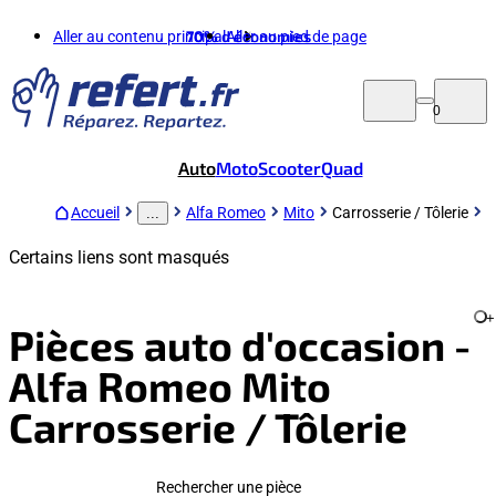
Aller au contenu principal
70%
d'économies
Aller au pied de page
0
Auto
Moto
Scooter
Quad
Accueil
Alfa Romeo
Mito
Carrosserie / Tôlerie
...
Certains liens sont masqués
+
Pièces auto d'occasion -
Alfa Romeo Mito
Carrosserie / Tôlerie
Rechercher une pièce