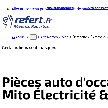
70%
d'économies
Livraison gra
Aller au contenu principal
Aller au pied de page
Accueil
Alfa Romeo
Mito
Électricité & Électroniqu
...
Certains liens sont masqués
Pièces auto d'oc
Mito Électricité 