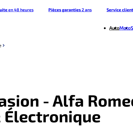
tuite
en 48 heures
Pièces garanties
2 ans
Service clien
Auto
Moto
e
casion - Alfa Rome
& Électronique