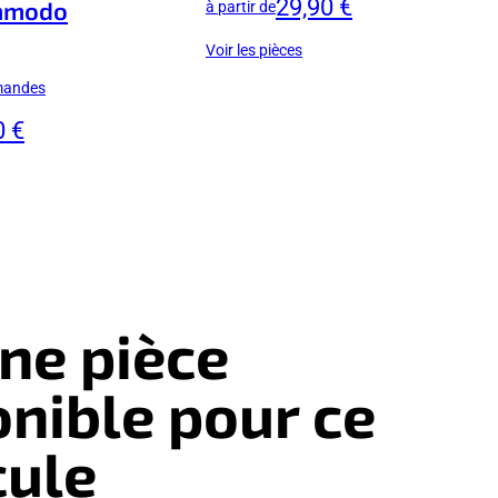
29,90 €
mmodo
à partir de
Voir les pièces
mandes
0 €
ne pièce
onible pour ce
cule