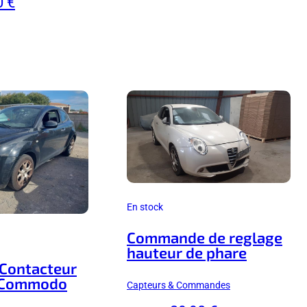
0 €
En stock
Commande de reglage
hauteur de phare
 Contacteur
+Commodo
Capteurs & Commandes