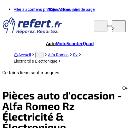
Aller au contenu principal
70%
d'économies
Aller au pied de page
0
Auto
Moto
Scooter
Quad
Accueil
Alfa Romeo
Rz
...
Électricité & Électronique
Certains liens sont masqués
+
Pièces auto d'occasion -
Alfa Romeo Rz
Électricité &
Électronique