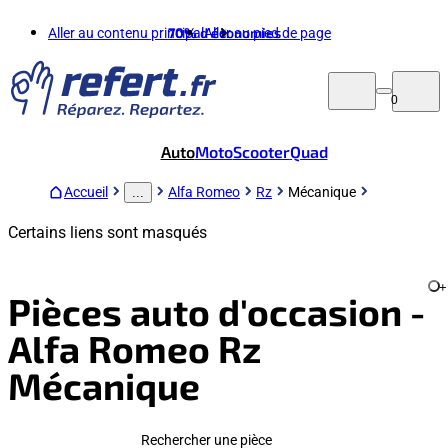
Aller au contenu principal
70%
d'économies
Aller au pied de page
0
Auto
Moto
Scooter
Quad
Accueil
Alfa Romeo
Rz
Mécanique
...
Certains liens sont masqués
+
Pièces auto d'occasion -
Alfa Romeo Rz
Mécanique
Rechercher une pièce