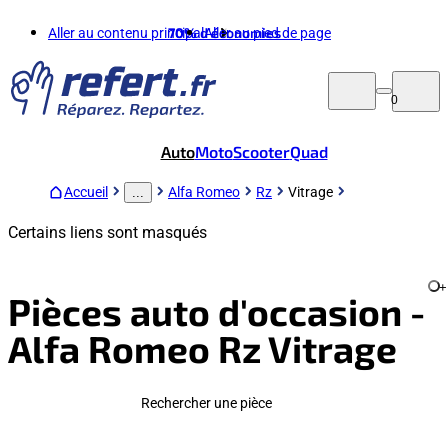
Aller au contenu principal
70%
d'économies
Aller au pied de page
0
Auto
Moto
Scooter
Quad
Accueil
Alfa Romeo
Rz
Vitrage
...
Certains liens sont masqués
+
Pièces auto d'occasion -
Alfa Romeo Rz Vitrage
Rechercher une pièce