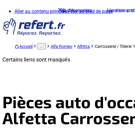
70%
d'économies
Livraison gra
Aller au contenu principal
Aller au pied de page
Accueil
Alfa Romeo
Alfetta
Carrosserie / Tôlerie
...
Certains liens sont masqués
Pièces auto d'oc
Alfetta Carrosser