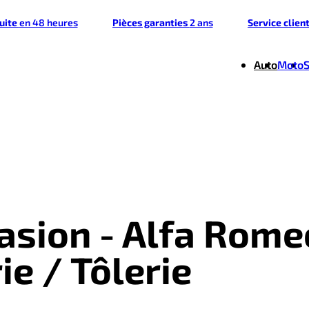
tuite
en 48 heures
Pièces garanties
2 ans
Service clien
Auto
Moto
casion - Alfa Rome
ie / Tôlerie