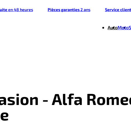
tuite
en 48 heures
Pièces garanties
2 ans
Service clien
Auto
Moto
casion - Alfa Rome
ue