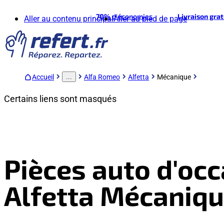
70%
d'économies
Livraison gra
Aller au contenu principal
Aller au pied de page
Accueil
Alfa Romeo
Alfetta
Mécanique
...
Certains liens sont masqués
Pièces auto d'oc
Alfetta Mécaniq