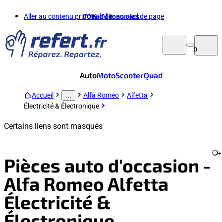
Aller au contenu principal
70%
d'économies
Aller au pied de page
0
Auto
Moto
Scooter
Quad
Accueil
Alfa Romeo
Alfetta
...
Électricité & Électronique
Certains liens sont masqués
+
Pièces auto d'occasion -
Alfa Romeo Alfetta
Électricité &
Électronique