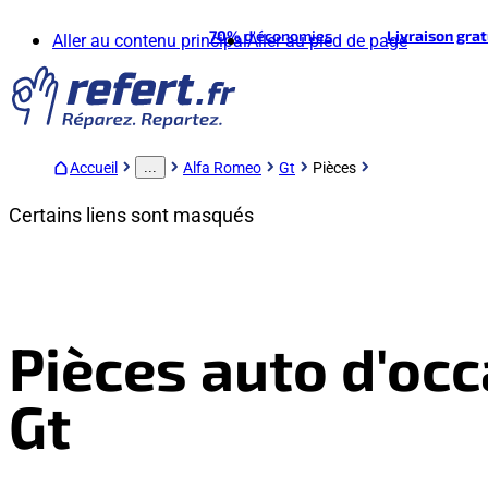
70%
d'économies
Livraison gra
Aller au contenu principal
Aller au pied de page
Accueil
Alfa Romeo
Gt
Pièces
...
Certains liens sont masqués
Pièces auto d'oc
Gt