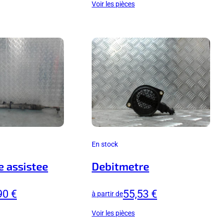
Voir les pièces
En stock
e assistee
Debitmetre
90 €
55,53 €
à partir de
Voir les pièces