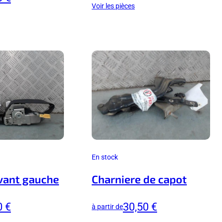
Voir les pièces
En stock
vant gauche
Charniere de capot
0 €
30,50 €
à partir de