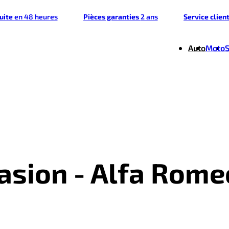
tuite
en 48 heures
Pièces garanties
2 ans
Service clien
Auto
Moto
casion - Alfa Rome