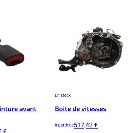
En stock
inture avant
Boite de vitesses
517,42 €
à partir de
0 €