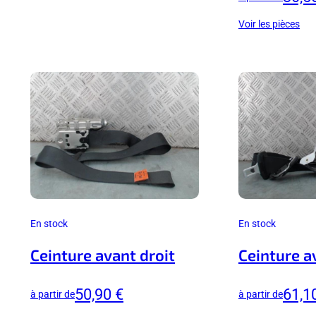
Voir les pièces
En stock
En stock
Ceinture avant droit
Ceinture a
50,90 €
61,1
à partir de
à partir de