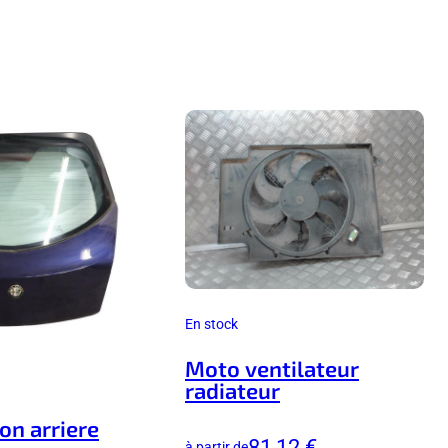
En stock
Moto ventilateur
radiateur
n arriere
81,12 €
à partir de