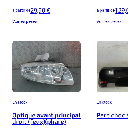
29,90 €
129,
à partir de
à partir de
Voir les pièces
Voir les pièces
En stock
En stock
Optique avant principal
Pare choc 
droit (feux)(phare)