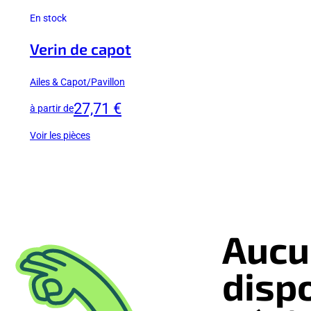
En stock
Verin de capot
Ailes & Capot/Pavillon
27,71 €
à partir de
Voir les pièces
Aucu
disp