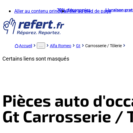
70%
d'économies
Livraison gra
Aller au contenu principal
Aller au pied de page
Accueil
Alfa Romeo
Gt
Carrosserie / Tôlerie
...
Certains liens sont masqués
Pièces auto d'oc
Gt Carrosserie / 