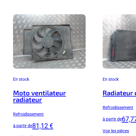
En stock
En stock
Moto ventilateur
Radiateur 
radiateur
Refroidissement
Refroidissement
67,7
à partir de
81,12 €
à partir de
Voir les pièces