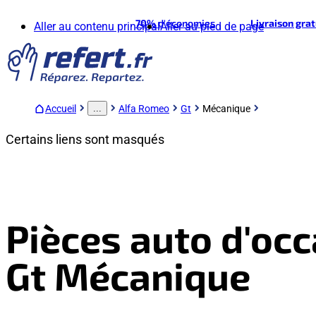
70%
d'économies
Livraison gra
Aller au contenu principal
Aller au pied de page
Accueil
Alfa Romeo
Gt
Mécanique
...
Certains liens sont masqués
Pièces auto d'oc
Gt Mécanique