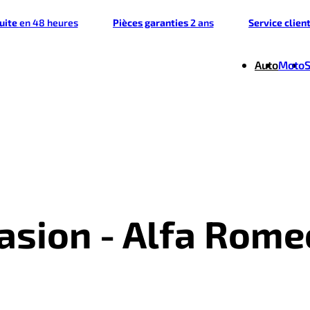
tuite
en 48 heures
Pièces garanties
2 ans
Service clien
Auto
Moto
casion - Alfa Rome