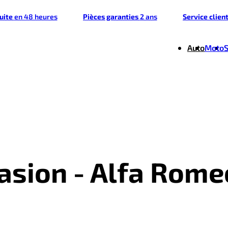
tuite
en 48 heures
Pièces garanties
2 ans
Service clien
Auto
Moto
casion - Alfa Rome