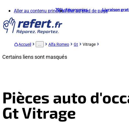
70%
d'économies
Livraison gra
Aller au contenu principal
Aller au pied de page
Accueil
Alfa Romeo
Gt
Vitrage
...
Certains liens sont masqués
Pièces auto d'oc
Gt Vitrage