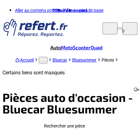
Aller au contenu principal
70%
d'économies
Aller au pied de page
0
Auto
Moto
Scooter
Quad
Accueil
Bluecar
Bluesummer
Pièces
...
Certains liens sont masqués
+
Pièces auto d'occasion -
Bluecar Bluesummer
Rechercher une pièce