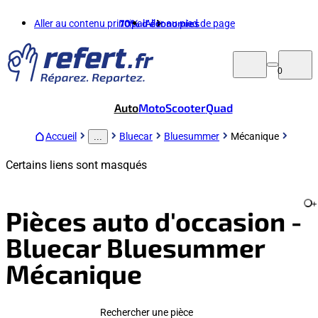
Aller au contenu principal
70%
d'économies
Aller au pied de page
0
Auto
Moto
Scooter
Quad
Accueil
Bluecar
Bluesummer
Mécanique
...
Certains liens sont masqués
+
Pièces auto d'occasion -
Bluecar Bluesummer
Mécanique
Rechercher une pièce