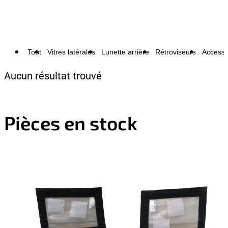
Tout
Vitres latérales
Lunette arrière
Rétroviseurs
Accesso
Aucun résultat trouvé
Pièces en stock