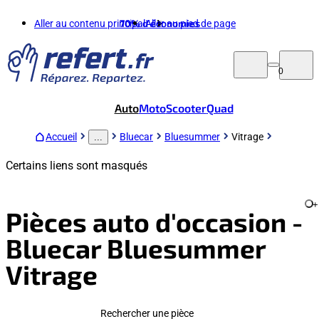
Aller au contenu principal
70%
d'économies
Aller au pied de page
0
Auto
Moto
Scooter
Quad
Accueil
Bluecar
Bluesummer
Vitrage
...
Certains liens sont masqués
+
Pièces auto d'occasion -
Bluecar Bluesummer
Vitrage
Rechercher une pièce