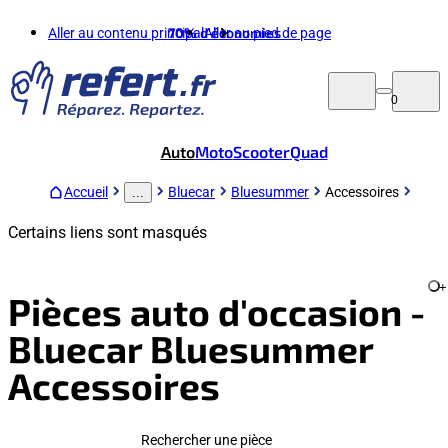
Aller au contenu principal
70%
d'économies
Aller au pied de page
0
Auto
Moto
Scooter
Quad
Accueil
Bluecar
Bluesummer
Accessoires
...
Certains liens sont masqués
+
Pièces auto d'occasion -
Bluecar Bluesummer
Accessoires
Rechercher une pièce