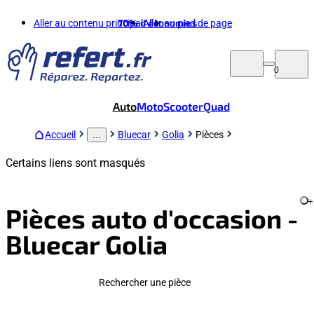
Aller au contenu principal
70%
d'économies
Aller au pied de page
0
Auto
Moto
Scooter
Quad
Accueil
Bluecar
Golia
Pièces
...
Certains liens sont masqués
+
Pièces auto d'occasion -
Bluecar Golia
Rechercher une pièce