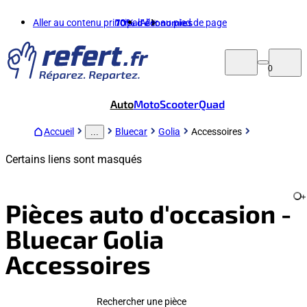
Aller au contenu principal
70%
d'économies
Aller au pied de page
0
Auto
Moto
Scooter
Quad
Accueil
Bluecar
Golia
Accessoires
...
Certains liens sont masqués
+
Pièces auto d'occasion -
Bluecar Golia
Accessoires
Rechercher une pièce