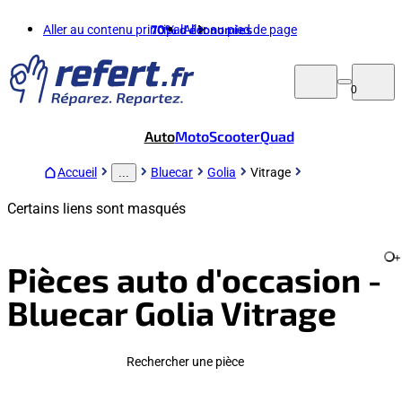
Aller au contenu principal
70%
d'économies
Aller au pied de page
0
Auto
Moto
Scooter
Quad
Accueil
Bluecar
Golia
Vitrage
...
Certains liens sont masqués
+
Pièces auto d'occasion -
Bluecar Golia Vitrage
Rechercher une pièce