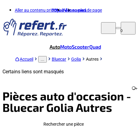
Aller au contenu principal
70%
d'économies
Aller au pied de page
0
Auto
Moto
Scooter
Quad
Accueil
Bluecar
Golia
Autres
...
Certains liens sont masqués
+
Pièces auto d'occasion -
Bluecar Golia Autres
Rechercher une pièce