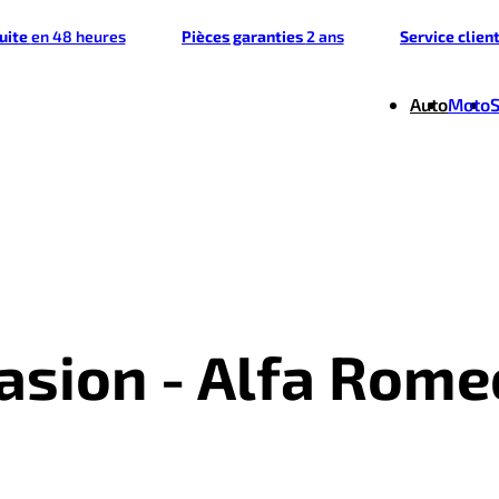
tuite
en 48 heures
Pièces garanties
2 ans
Service clien
Auto
Moto
casion - Alfa Rome