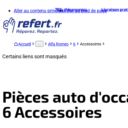
70%
d'économies
Livraison gra
Aller au contenu principal
Aller au pied de page
Accueil
Alfa Romeo
6
Accessoires
...
Certains liens sont masqués
Pièces auto d'oc
6 Accessoires