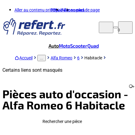
Aller au contenu principal
70%
d'économies
Aller au pied de page
0
Auto
Moto
Scooter
Quad
Accueil
Alfa Romeo
6
Habitacle
...
Certains liens sont masqués
+
Pièces auto d'occasion -
Alfa Romeo 6 Habitacle
Rechercher une pièce