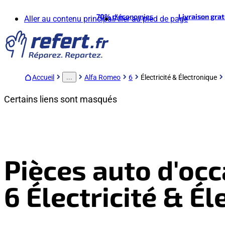
70%
d'économies
Livraison gra
Aller au contenu principal
Aller au pied de page
Accueil
Alfa Romeo
6
Électricité & Électronique
...
Certains liens sont masqués
Pièces auto d'oc
6 Électricité & É