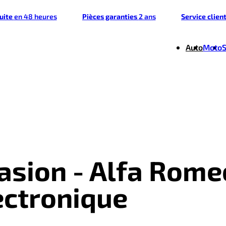
tuite
en 48 heures
Pièces garanties
2 ans
Service clien
Auto
Moto
casion - Alfa Rome
lectronique