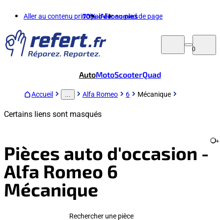
Aller au contenu principal
70%
d'économies
Aller au pied de page
0
Auto
Moto
Scooter
Quad
Accueil
Alfa Romeo
6
Mécanique
...
Certains liens sont masqués
+
Pièces auto d'occasion -
Alfa Romeo 6
Mécanique
Rechercher une pièce