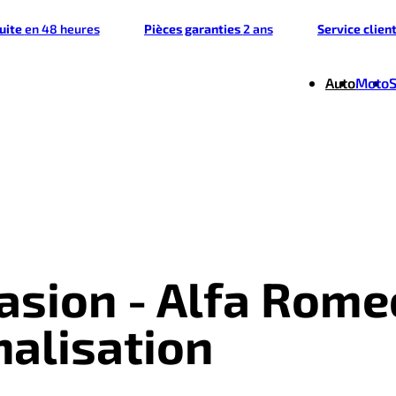
tuite
en 48 heures
Pièces garanties
2 ans
Service clien
Auto
Moto
casion - Alfa Rome
nalisation