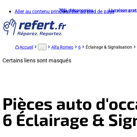
70%
d'économies
Livraison gra
Aller au contenu principal
Aller au pied de page
Accueil
Alfa Romeo
6
Éclairage & Signalisation
...
Certains liens sont masqués
Pièces auto d'oc
6 Éclairage & Sig